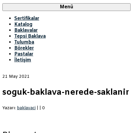
Menü
Sertifikalar
Katalog
Baklavalar
Tepsi Baklava
Tulumba
Börekler
Pastalar
İletişim
21
May 2021
soguk-baklava-nerede-saklanir
Yazarı:
baklavaci
|
|
0