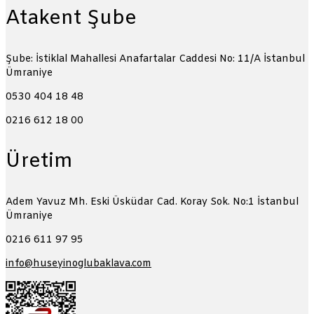
Atakent Şube
Şube: İstiklal Mahallesi Anafartalar Caddesi No: 11/A
İstanbul
Ümraniye
0530 404 18 48
0216 612 18 00
Üretim
Adem Yavuz Mh. Eski Üsküdar Cad. Koray Sok. No:1
İstanbul
Ümraniye
0216 611 97 95
info@huseyinoglubaklava.com