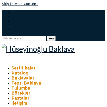
Skip to Main Content
Sepetiniz
-
₺
0,00
Ara:
Ara
Sertifikalar
Katalog
Baklavalar
Tepsi Baklava
Tulumba
Börekler
Pastalar
İletişim