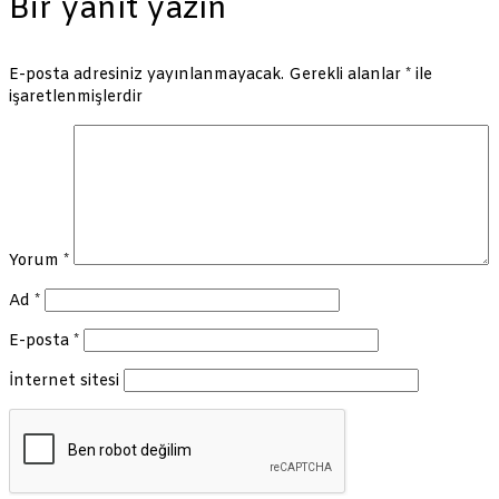
Bir yanıt yazın
E-posta adresiniz yayınlanmayacak.
Gerekli alanlar
*
ile
işaretlenmişlerdir
Yorum
*
Ad
*
E-posta
*
İnternet sitesi