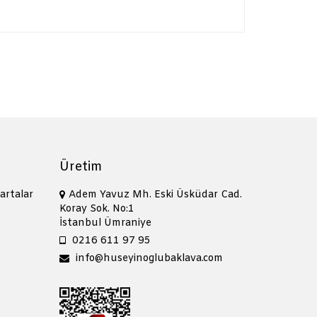
Üretim
artalar
Adem Yavuz Mh. Eski Üsküdar Cad.
Koray Sok. No:1
İstanbul Ümraniye
0216 611 97 95
info@huseyinoglubaklava.com