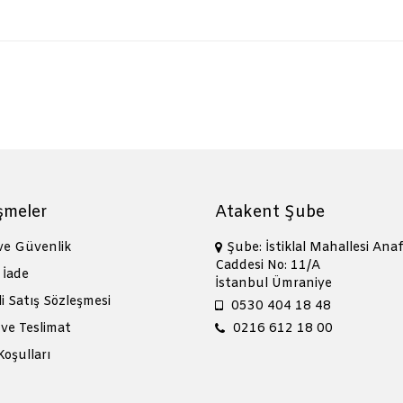
şmeler
Atakent Şube
 ve Güvenlik
Şube: İstiklal Mahallesi Anaf
Caddesi No: 11/A
 İade
İstanbul Ümraniye
i Satış Sözleşmesi
0530 404 18 48
ve Teslimat
0216 612 18 00
Koşulları