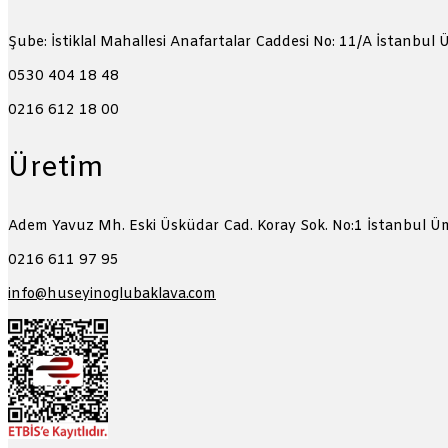
Şube: İstiklal Mahallesi Anafartalar Caddesi No: 11/A
İstanbul 
0530 404 18 48
0216 612 18 00
Üretim
Adem Yavuz Mh. Eski Üsküdar Cad. Koray Sok. No:1
İstanbul Ü
0216 611 97 95
info@huseyinoglubaklava.com