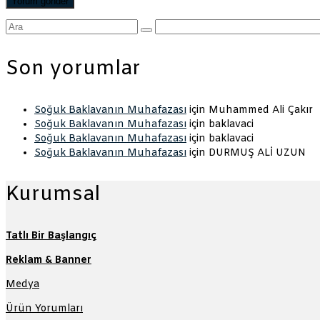
Şunu
ara:
Son yorumlar
Soğuk Baklavanın Muhafazası
için
Muhammed Ali Çakır
Soğuk Baklavanın Muhafazası
için
baklavaci
Soğuk Baklavanın Muhafazası
için
baklavaci
Soğuk Baklavanın Muhafazası
için
DURMUŞ ALİ UZUN
Kurumsal
Tatlı Bir Başlangıç
Reklam & Banner
Medya
Ürün Yorumları