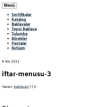
Menü
Sertifikalar
Katalog
Baklavalar
Tepsi Baklava
Tulumba
Börekler
Pastalar
İletişim
6
Nis 2021
iftar-menusu-3
Yazarı:
baklavaci
|
|
0