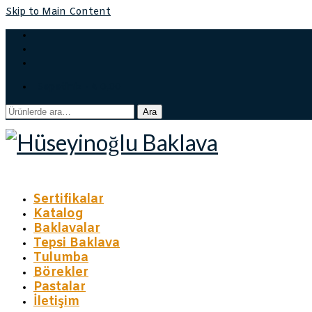
Skip to Main Content
Sepetiniz
-
₺
0,00
Ara:
Ara
Sertifikalar
Katalog
Baklavalar
Tepsi Baklava
Tulumba
Börekler
Pastalar
İletişim