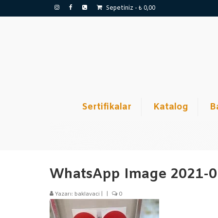
Sepetiniz
-
₺
0,00
Sertifikalar
Katalog
B
WhatsApp Image 2021-02
Yazarı:
baklavaci
|
|
0