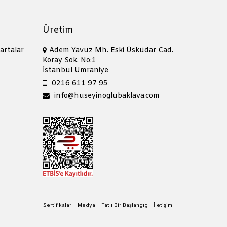
Üretim
artalar
Adem Yavuz Mh. Eski Üsküdar Cad.
Koray Sok. No:1
İstanbul Ümraniye
0216 611 97 95
info@huseyinoglubaklava.com
Sertifikalar
Medya
Tatlı Bir Başlangıç
İletişim