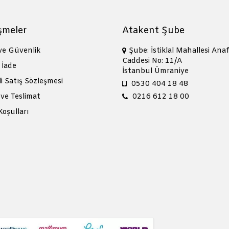
şmeler
Atakent Şube
 ve Güvenlik
Şube: İstiklal Mahallesi Anaf
Caddesi No: 11/A
 İade
İstanbul Ümraniye
i Satış Sözleşmesi
0530 404 18 48
ve Teslimat
0216 612 18 00
Koşulları