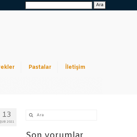
Ara:
Ara
ekler
Pastalar
İletişim
Şunu
13
ara:
ŞUB 2021
Son yorumlar