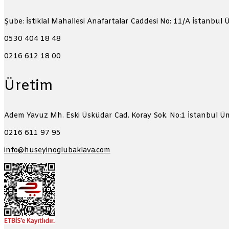
Şube: İstiklal Mahallesi Anafartalar Caddesi No: 11/A
İstanbul 
0530 404 18 48
0216 612 18 00
Üretim
Adem Yavuz Mh. Eski Üsküdar Cad. Koray Sok. No:1
İstanbul Ü
0216 611 97 95
info@huseyinoglubaklava.com