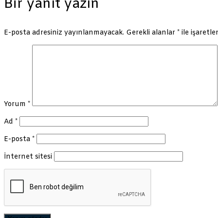
Bir yanıt yazın
E-posta adresiniz yayınlanmayacak.
Gerekli alanlar
*
ile işaretle
Yorum
*
Ad
*
E-posta
*
İnternet sitesi