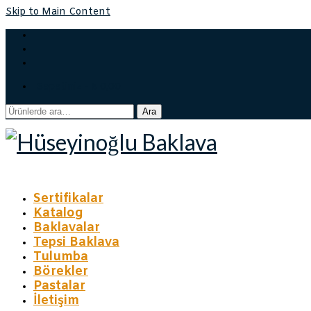
Skip to Main Content
Sepetiniz
-
₺
0,00
Ara:
Ara
Sertifikalar
Katalog
Baklavalar
Tepsi Baklava
Tulumba
Börekler
Pastalar
İletişim