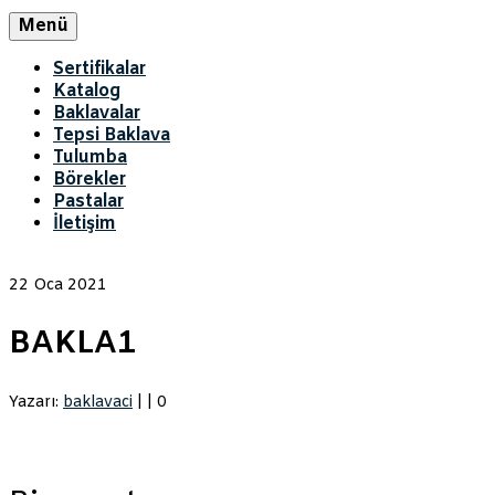
Menü
Sertifikalar
Katalog
Baklavalar
Tepsi Baklava
Tulumba
Börekler
Pastalar
İletişim
22
Oca 2021
BAKLA1
Yazarı:
baklavaci
|
|
0