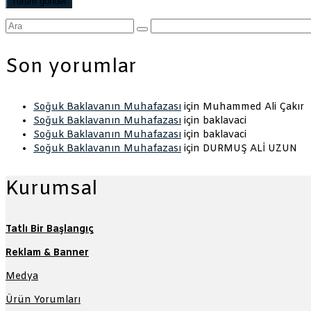
Şunu
ara:
Son yorumlar
Soğuk Baklavanın Muhafazası
için
Muhammed Ali Çakır
Soğuk Baklavanın Muhafazası
için
baklavaci
Soğuk Baklavanın Muhafazası
için
baklavaci
Soğuk Baklavanın Muhafazası
için
DURMUŞ ALİ UZUN
Kurumsal
Tatlı Bir Başlangıç
Reklam & Banner
Medya
Ürün Yorumları