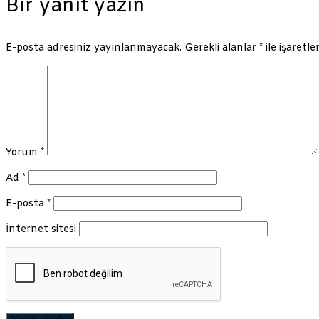
Bir yanıt yazın
E-posta adresiniz yayınlanmayacak.
Gerekli alanlar
*
ile işaretle
Yorum
*
Ad
*
E-posta
*
İnternet sitesi