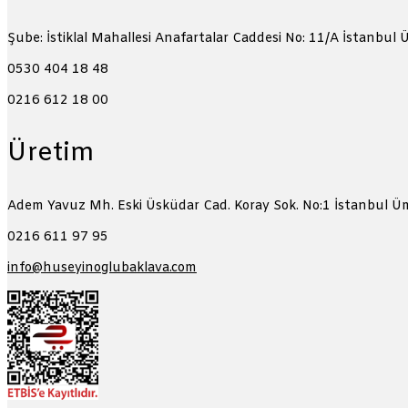
Şube: İstiklal Mahallesi Anafartalar Caddesi No: 11/A
İstanbul 
0530 404 18 48
0216 612 18 00
Üretim
Adem Yavuz Mh. Eski Üsküdar Cad. Koray Sok. No:1
İstanbul Ü
0216 611 97 95
info@huseyinoglubaklava.com