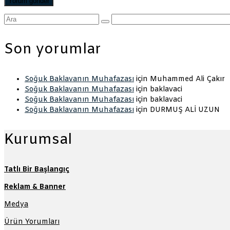
Şunu
ara:
Son yorumlar
Soğuk Baklavanın Muhafazası
için
Muhammed Ali Çakır
Soğuk Baklavanın Muhafazası
için
baklavaci
Soğuk Baklavanın Muhafazası
için
baklavaci
Soğuk Baklavanın Muhafazası
için
DURMUŞ ALİ UZUN
Kurumsal
Tatlı Bir Başlangıç
Reklam & Banner
Medya
Ürün Yorumları