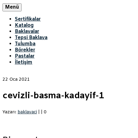
Menü
Sertifikalar
Katalog
Baklavalar
Tepsi Baklava
Tulumba
Börekler
Pastalar
İletişim
22
Oca 2021
cevizli-basma-kadayif-1
Yazarı:
baklavaci
|
|
0