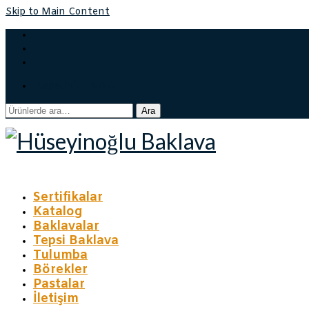
Skip to Main Content
Sepetiniz
-
₺
0,00
Ara:
Ara
Sertifikalar
Katalog
Baklavalar
Tepsi Baklava
Tulumba
Börekler
Pastalar
İletişim