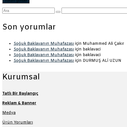
Şunu
ara:
Son yorumlar
Soğuk Baklavanın Muhafazası
için
Muhammed Ali Çakır
Soğuk Baklavanın Muhafazası
için
baklavaci
Soğuk Baklavanın Muhafazası
için
baklavaci
Soğuk Baklavanın Muhafazası
için
DURMUŞ ALİ UZUN
Kurumsal
Tatlı Bir Başlangıç
Reklam & Banner
Medya
Ürün Yorumları