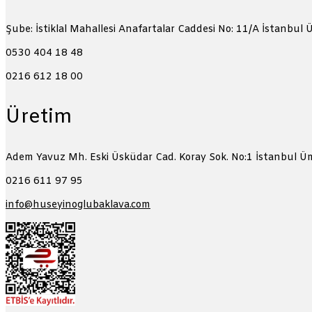
Şube: İstiklal Mahallesi Anafartalar Caddesi No: 11/A
İstanbul 
0530 404 18 48
0216 612 18 00
Üretim
Adem Yavuz Mh. Eski Üsküdar Cad. Koray Sok. No:1
İstanbul Ü
0216 611 97 95
info@huseyinoglubaklava.com