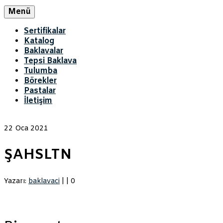
Menü
Sertifikalar
Katalog
Baklavalar
Tepsi Baklava
Tulumba
Börekler
Pastalar
İletişim
22
Oca 2021
ŞAHSLTN
Yazarı:
baklavaci
|
|
0