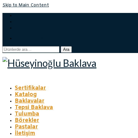
Skip to Main Content
Sepetiniz
-
₺
0,00
Ara:
Ara
Sertifikalar
Katalog
Baklavalar
Tepsi Baklava
Tulumba
Börekler
Pastalar
İletişim