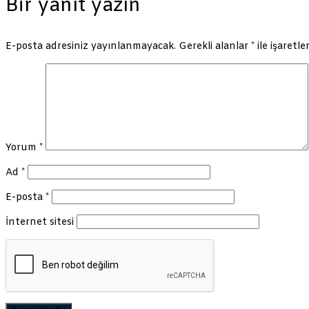
Bir yanıt yazın
E-posta adresiniz yayınlanmayacak.
Gerekli alanlar
*
ile işaretle
Yorum
*
Ad
*
E-posta
*
İnternet sitesi