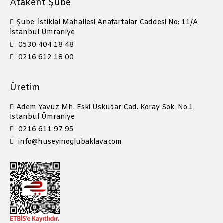
Atakent Şube
Şube: İstiklal Mahallesi Anafartalar Caddesi No: 11/A
İstanbul Ümraniye
0530 404 18 48
0216 612 18 00
Üretim
Adem Yavuz Mh. Eski Üsküdar Cad. Koray Sok. No:1
İstanbul Ümraniye
0216 611 97 95
info@huseyinoglubaklava.com