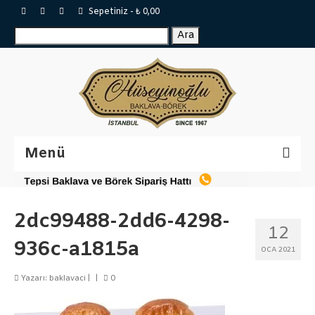
Sepetiniz
-
₺
0,00
Ara:
Ara
Menü
Sertifikalar
2dc99488-2dd6-4298-
Katalog
12
936c-a1815a
Baklavalar
OCA 2021
Tepsi Baklava
Yazarı:
baklavaci
|
|
0
Tulumba