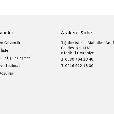
şmeler
Atakent Şube
 ve Güvenlik
Şube: İstiklal Mahallesi Anaf
Caddesi No: 11/A
 İade
İstanbul Ümraniye
i Satış Sözleşmesi
0530 404 18 48
ve Teslimat
0216 612 18 00
Koşulları