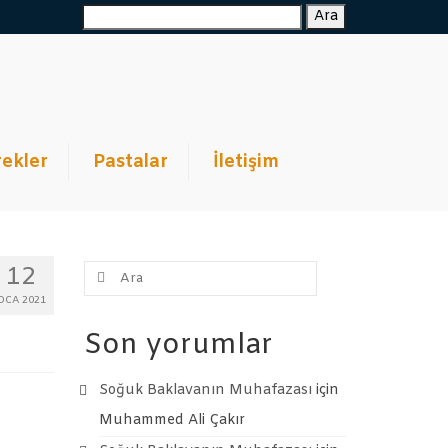
Ara:
Ara
ekler
Pastalar
İletişim
Şunu
12
ara:
OCA 2021
Son yorumlar
Soğuk Baklavanın Muhafazası
için
Muhammed Ali Çakır