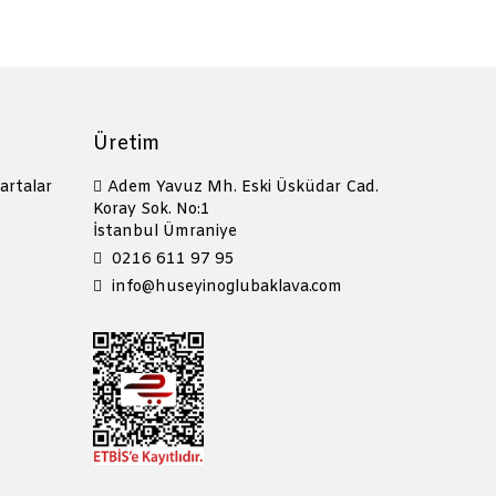
Üretim
artalar
Adem Yavuz Mh. Eski Üsküdar Cad.
Koray Sok. No:1
İstanbul Ümraniye
0216 611 97 95
info@huseyinoglubaklava.com