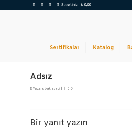
Sepetiniz
-
₺
0,00
Sertifikalar
Katalog
B
Adsız
Yazarı:
baklavaci
|
|
0
Bir yanıt yazın