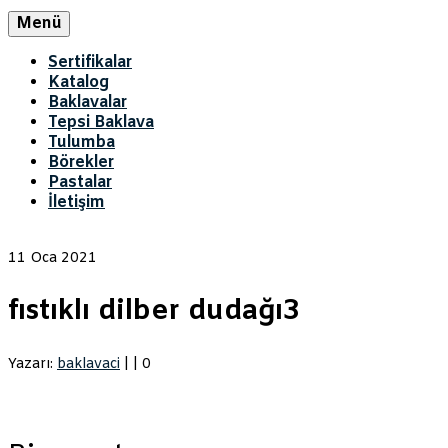
Menü
Sertifikalar
Katalog
Baklavalar
Tepsi Baklava
Tulumba
Börekler
Pastalar
İletişim
11
Oca 2021
fıstıklı dilber dudağı3
Yazarı:
baklavaci
|
|
0