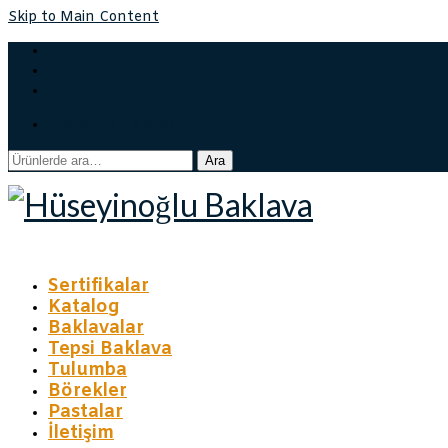
Skip to Main Content
Sepetiniz
-
₺
0,00
Ara:
Ara
Sertifikalar
Katalog
Baklavalar
Tepsi Baklava
Tulumba
Börekler
Pastalar
İletişim