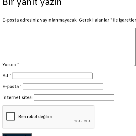
Bir yanıt yazın
E-posta adresiniz yayınlanmayacak.
Gerekli alanlar
*
ile işaretle
Yorum
*
Ad
*
E-posta
*
İnternet sitesi