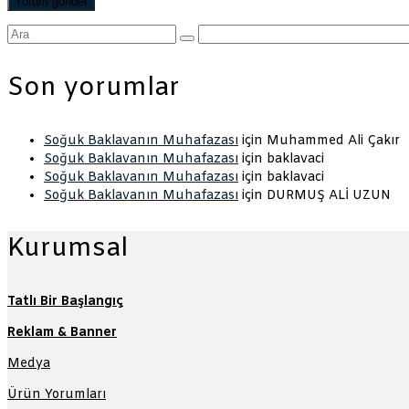
Şunu
ara:
Son yorumlar
Soğuk Baklavanın Muhafazası
için
Muhammed Ali Çakır
Soğuk Baklavanın Muhafazası
için
baklavaci
Soğuk Baklavanın Muhafazası
için
baklavaci
Soğuk Baklavanın Muhafazası
için
DURMUŞ ALİ UZUN
Kurumsal
Tatlı Bir Başlangıç
Reklam & Banner
Medya
Ürün Yorumları