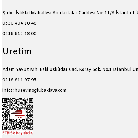
Şube: İstiklal Mahallesi Anafartalar Caddesi No: 11/A
İstanbul 
0530 404 18 48
0216 612 18 00
Üretim
Adem Yavuz Mh. Eski Üsküdar Cad. Koray Sok. No:1
İstanbul Ü
0216 611 97 95
info@huseyinoglubaklava.com