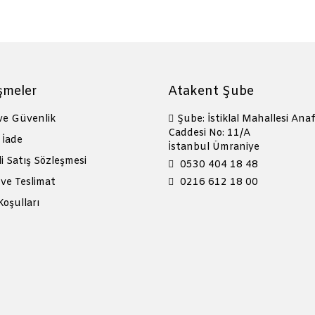
şmeler
Atakent Şube
 ve Güvenlik
Şube: İstiklal Mahallesi Anaf
Caddesi No: 11/A
 İade
İstanbul Ümraniye
i Satış Sözleşmesi
0530 404 18 48
ve Teslimat
0216 612 18 00
Koşulları