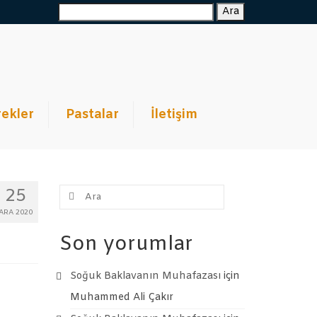
Ara:
Ara
ekler
Pastalar
İletişim
Şunu
25
ara:
ARA 2020
Son yorumlar
Soğuk Baklavanın Muhafazası
için
Muhammed Ali Çakır