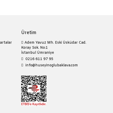
Üretim
artalar
Adem Yavuz Mh. Eski Üsküdar Cad.
Koray Sok. No:1
İstanbul Ümraniye
0216 611 97 95
info@huseyinoglubaklava.com