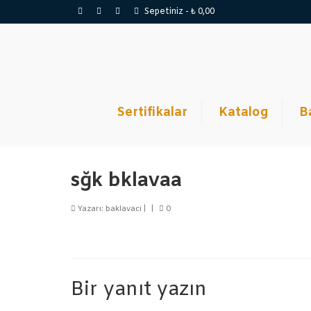
Sepetiniz
-
₺
0,00
Sertifikalar
Katalog
B
sğk bklavaa
Yazarı:
baklavaci
|
|
0
Bir yanıt yazın