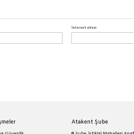
İnternet sitesi
şmeler
Atakent Şube
 ve Güvenlik
Şube: İstiklal Mahallesi Anaf