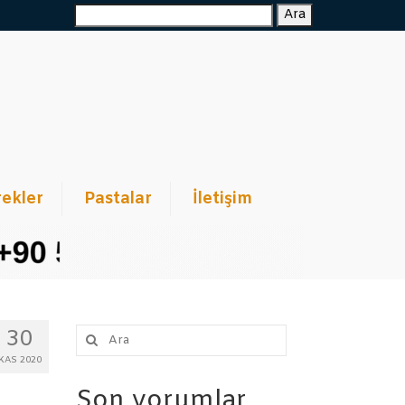
Ara:
Ara
ekler
Pastalar
İletişim
Şunu
30
ara:
KAS 2020
Son yorumlar