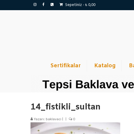
Sepetiniz
-
₺
0,00
Sertifikalar
Katalog
B
14_fistikli_sultan
Yazarı:
baklavaci
|
|
0