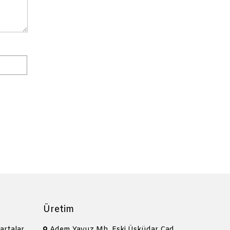
Üretim
artalar
Adem Yavuz Mh. Eski Üsküdar Cad.