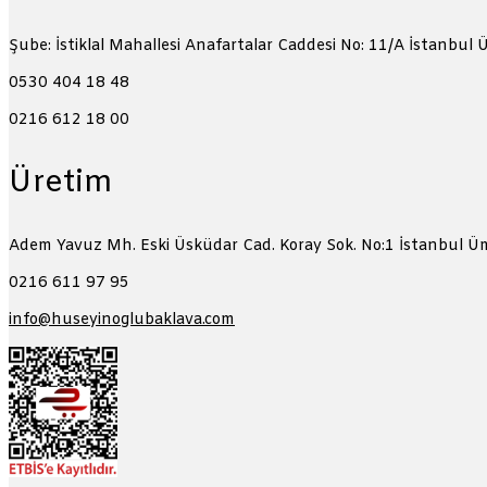
Şube: İstiklal Mahallesi Anafartalar Caddesi No: 11/A
İstanbul 
0530 404 18 48
0216 612 18 00
Üretim
Adem Yavuz Mh. Eski Üsküdar Cad. Koray Sok. No:1
İstanbul Ü
0216 611 97 95
info@huseyinoglubaklava.com