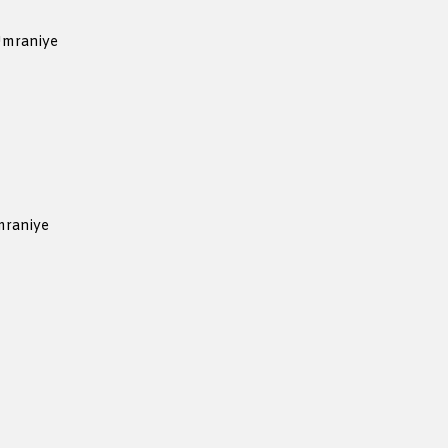
Ümraniye
mraniye