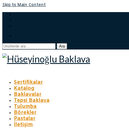
Skip to Main Content
Sepetiniz
-
₺
0,00
Ara:
Ara
Sertifikalar
Katalog
Baklavalar
Tepsi Baklava
Tulumba
Börekler
Pastalar
İletişim