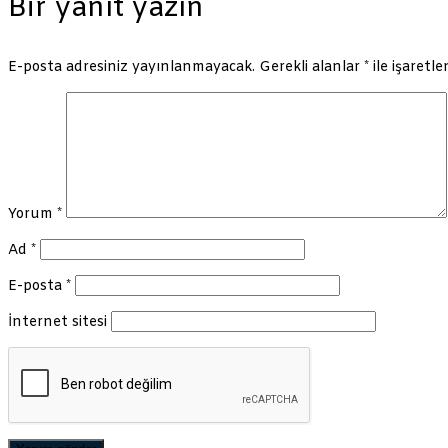
Bir yanıt yazın
E-posta adresiniz yayınlanmayacak.
Gerekli alanlar
*
ile işaretle
Yorum
*
Ad
*
E-posta
*
İnternet sitesi