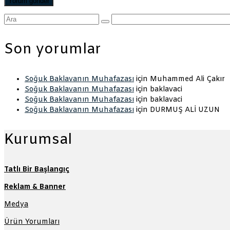
Şunu
ara:
Son yorumlar
Soğuk Baklavanın Muhafazası
için
Muhammed Ali Çakır
Soğuk Baklavanın Muhafazası
için
baklavaci
Soğuk Baklavanın Muhafazası
için
baklavaci
Soğuk Baklavanın Muhafazası
için
DURMUŞ ALİ UZUN
Kurumsal
Tatlı Bir Başlangıç
Reklam & Banner
Medya
Ürün Yorumları