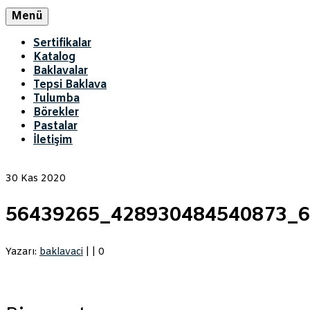
Menü
Sertifikalar
Katalog
Baklavalar
Tepsi Baklava
Tulumba
Börekler
Pastalar
İletişim
30
Kas 2020
56439265_428930484540873_
Yazarı:
baklavaci
|
|
0