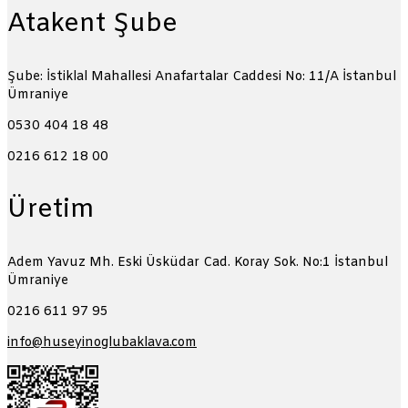
Atakent Şube
Şube: İstiklal Mahallesi Anafartalar Caddesi No: 11/A
İstanbul
Ümraniye
0530 404 18 48
0216 612 18 00
Üretim
Adem Yavuz Mh. Eski Üsküdar Cad. Koray Sok. No:1
İstanbul
Ümraniye
0216 611 97 95
info@huseyinoglubaklava.com