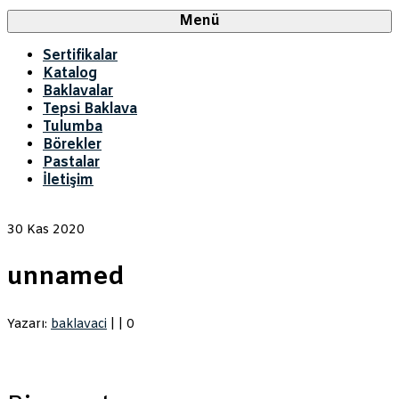
Menü
Sertifikalar
Katalog
Baklavalar
Tepsi Baklava
Tulumba
Börekler
Pastalar
İletişim
30
Kas 2020
unnamed
Yazarı:
baklavaci
|
|
0