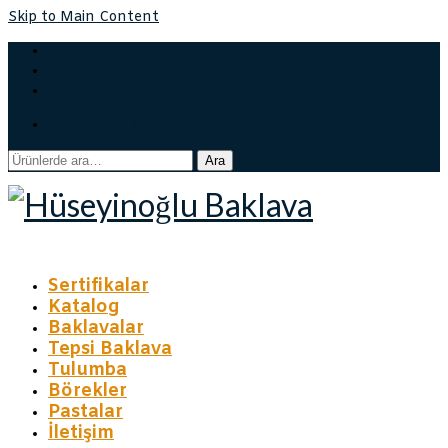
Skip to Main Content
Sepetiniz
-
₺
0,00
Ara:
Ara
Sertifikalar
Katalog
Baklavalar
Tepsi Baklava
Tulumba
Börekler
Pastalar
İletişim