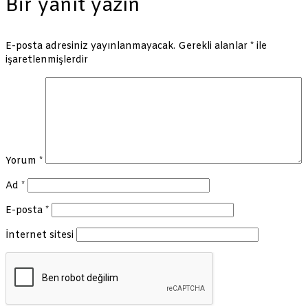
Bir yanıt yazın
E-posta adresiniz yayınlanmayacak.
Gerekli alanlar
*
ile
işaretlenmişlerdir
Yorum
*
Ad
*
E-posta
*
İnternet sitesi