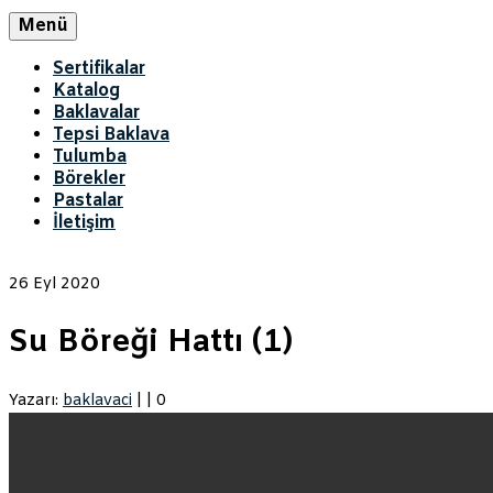
Menü
Sertifikalar
Katalog
Baklavalar
Tepsi Baklava
Tulumba
Börekler
Pastalar
İletişim
26
Eyl 2020
Su Böreği Hattı (1)
Yazarı:
baklavaci
|
|
0