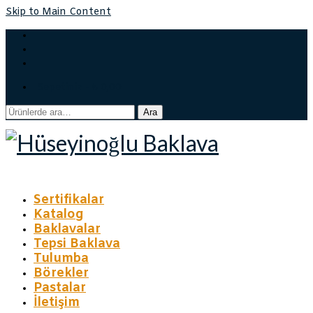
Skip to Main Content
Sepetiniz
-
₺
0,00
Ara:
Ara
Sertifikalar
Katalog
Baklavalar
Tepsi Baklava
Tulumba
Börekler
Pastalar
İletişim