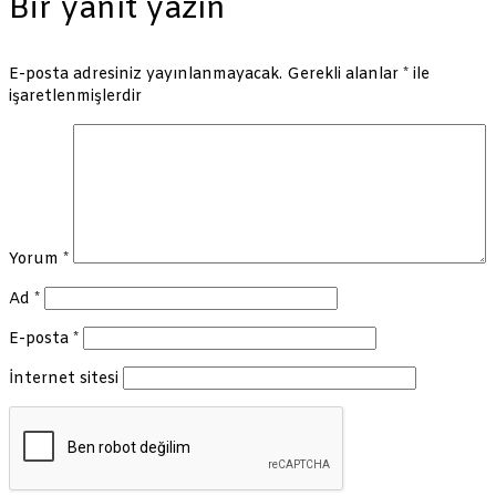
Bir yanıt yazın
E-posta adresiniz yayınlanmayacak.
Gerekli alanlar
*
ile
işaretlenmişlerdir
Yorum
*
Ad
*
E-posta
*
İnternet sitesi