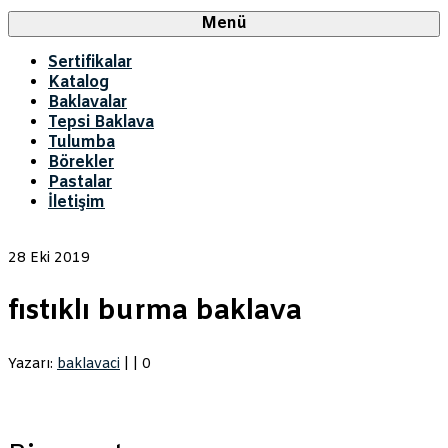
Menü
Sertifikalar
Katalog
Baklavalar
Tepsi Baklava
Tulumba
Börekler
Pastalar
İletişim
28
Eki 2019
fıstıklı burma baklava
Yazarı:
baklavaci
|
|
0