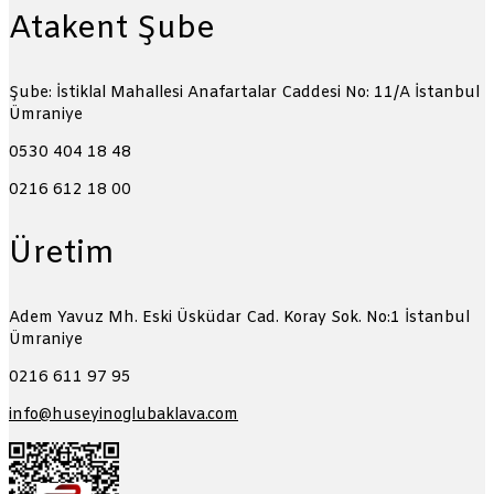
Atakent Şube
Şube: İstiklal Mahallesi Anafartalar Caddesi No: 11/A
İstanbul
Ümraniye
0530 404 18 48
0216 612 18 00
Üretim
Adem Yavuz Mh. Eski Üsküdar Cad. Koray Sok. No:1
İstanbul
Ümraniye
0216 611 97 95
info@huseyinoglubaklava.com