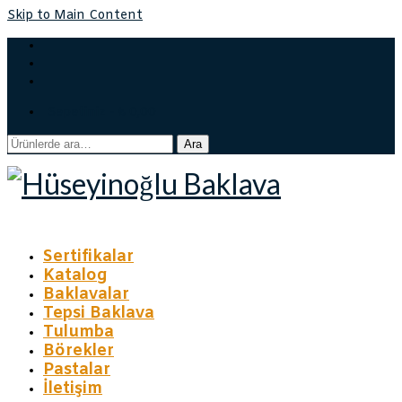
Skip to Main Content
Sepetiniz
-
₺
0,00
Ara:
Ara
Sertifikalar
Katalog
Baklavalar
Tepsi Baklava
Tulumba
Börekler
Pastalar
İletişim