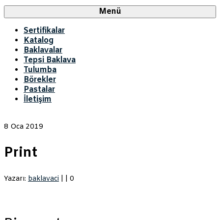
Menü
Sertifikalar
Katalog
Baklavalar
Tepsi Baklava
Tulumba
Börekler
Pastalar
İletişim
8
Oca 2019
Print
Yazarı:
baklavaci
|
|
0