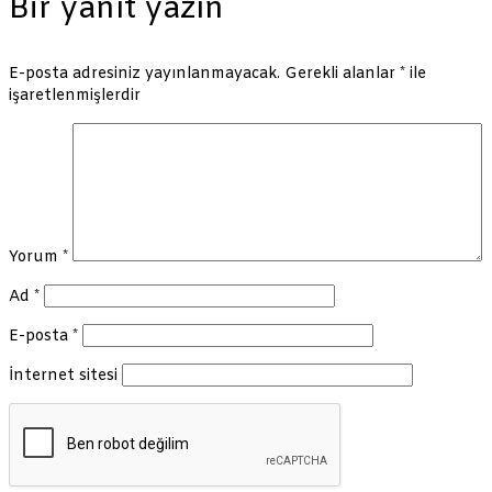
Bir yanıt yazın
E-posta adresiniz yayınlanmayacak.
Gerekli alanlar
*
ile
işaretlenmişlerdir
Yorum
*
Ad
*
E-posta
*
İnternet sitesi