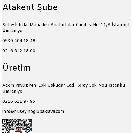
Atakent Şube
Şube: İstiklal Mahallesi Anafartalar Caddesi No: 11/A
İstanbul
Ümraniye
0530 404 18 48
0216 612 18 00
Üretim
Adem Yavuz Mh. Eski Üsküdar Cad. Koray Sok. No:1
İstanbul
Ümraniye
0216 611 97 95
info@huseyinoglubaklava.com