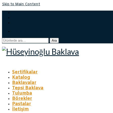
Skip to Main Content
Sepetiniz
-
₺
0,00
Ara:
Ara
Sertifikalar
Katalog
Baklavalar
Tepsi Baklava
Tulumba
Börekler
Pastalar
İletişim