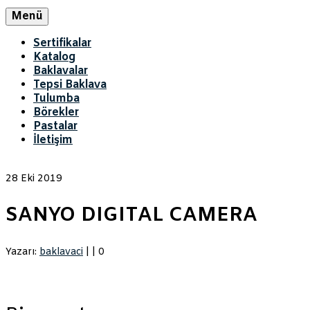
Menü
Sertifikalar
Katalog
Baklavalar
Tepsi Baklava
Tulumba
Börekler
Pastalar
İletişim
28
Eki 2019
SANYO DIGITAL CAMERA
Yazarı:
baklavaci
|
|
0