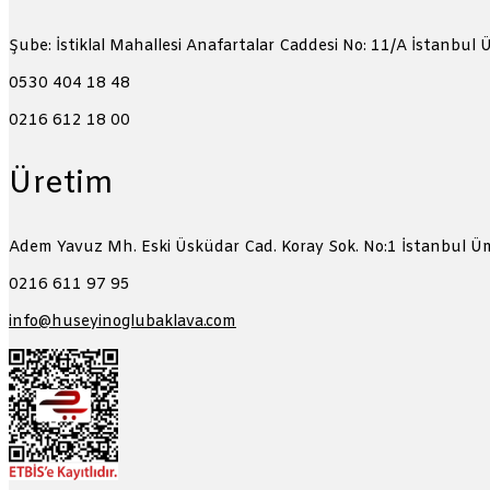
Şube: İstiklal Mahallesi Anafartalar Caddesi No: 11/A
İstanbul 
0530 404 18 48
0216 612 18 00
Üretim
Adem Yavuz Mh. Eski Üsküdar Cad. Koray Sok. No:1
İstanbul Ü
0216 611 97 95
info@huseyinoglubaklava.com