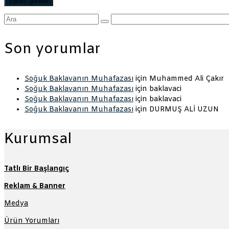
Şunu
ara:
Son yorumlar
Soğuk Baklavanın Muhafazası
için
Muhammed Ali Çakır
Soğuk Baklavanın Muhafazası
için
baklavaci
Soğuk Baklavanın Muhafazası
için
baklavaci
Soğuk Baklavanın Muhafazası
için
DURMUŞ ALİ UZUN
Kurumsal
Tatlı Bir Başlangıç
Reklam & Banner
Medya
Ürün Yorumları