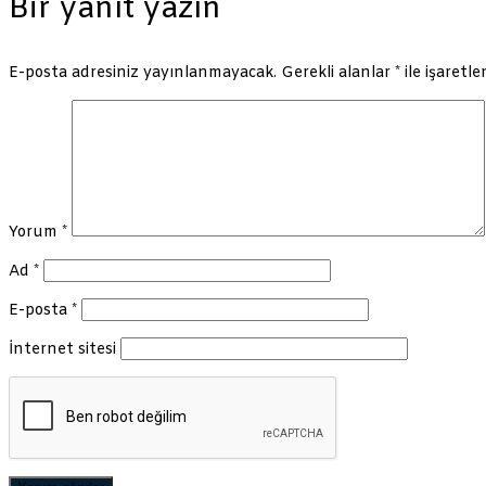
Bir yanıt yazın
E-posta adresiniz yayınlanmayacak.
Gerekli alanlar
*
ile işaretle
Yorum
*
Ad
*
E-posta
*
İnternet sitesi