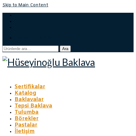
Skip to Main Content
Sepetiniz
-
₺
0,00
Ara:
Ara
Sertifikalar
Katalog
Baklavalar
Tepsi Baklava
Tulumba
Börekler
Pastalar
İletişim