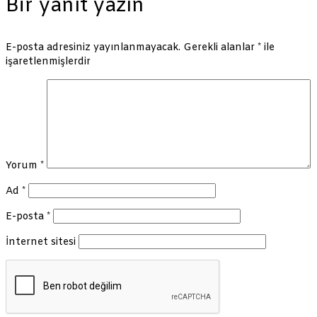
Bir yanıt yazın
E-posta adresiniz yayınlanmayacak.
Gerekli alanlar
*
ile
işaretlenmişlerdir
Yorum
*
Ad
*
E-posta
*
İnternet sitesi