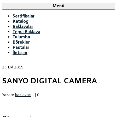
Menü
Sertifikalar
Katalog
Baklavalar
Tepsi Baklava
Tulumba
Börekler
Pastalar
İletişim
25
Eki 2019
SANYO DIGITAL CAMERA
Yazarı:
baklavaci
|
|
0