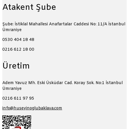
Atakent Şube
Şube: İstiklal Mahallesi Anafartalar Caddesi No: 11/A
İstanbul
Ümraniye
0530 404 18 48
0216 612 18 00
Üretim
Adem Yavuz Mh. Eski Üsküdar Cad. Koray Sok. No:1
İstanbul
Ümraniye
0216 611 97 95
info@huseyinoglubaklava.com