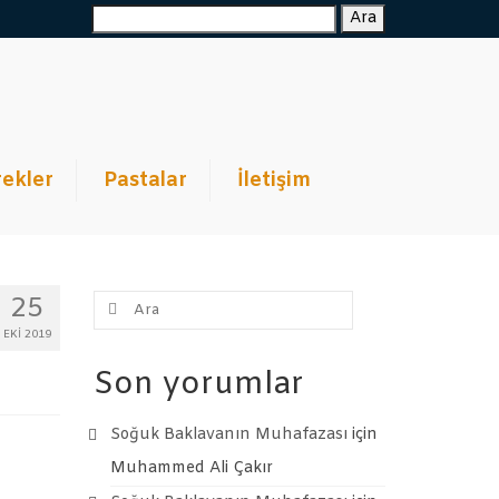
Ara:
Ara
ekler
Pastalar
İletişim
Şunu
25
ara:
EKI 2019
Son yorumlar
Soğuk Baklavanın Muhafazası
için
Muhammed Ali Çakır