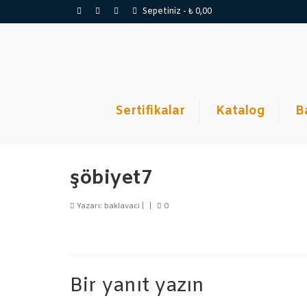
Sepetiniz
-
₺
0,00
Sertifikalar
Katalog
B
şöbiyet7
Yazarı:
baklavaci
|
|
0
Bir yanıt yazın