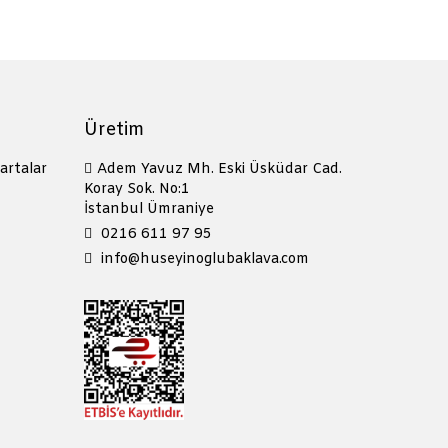
Üretim
artalar
Adem Yavuz Mh. Eski Üsküdar Cad.
Koray Sok. No:1
İstanbul Ümraniye
0216 611 97 95
info@huseyinoglubaklava.com