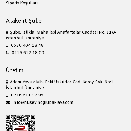
Sipariş Koşulları
Atakent Şube
Şube: İstiklal Mahallesi Anafartalar Caddesi No: 11/A
İstanbul Ümraniye
0530 404 18 48
0216 612 18 00
Üretim
Adem Yavuz Mh. Eski Üsküdar Cad. Koray Sok. No:1
İstanbul Ümraniye
0216 611 97 95
info@huseyinoglubaklava.com