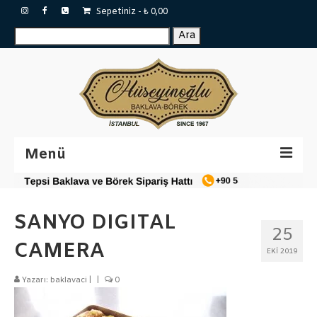
Sepetiniz
-
₺
0,00
Ara:
Ara
Menü
Sertifikalar
SANYO DIGITAL
Katalog
25
CAMERA
Baklavalar
EKI 2019
Tepsi Baklava
Yazarı:
baklavaci
|
|
0
Tulumba