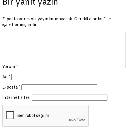
Bir yanıt yazın
E-posta adresiniz yayınlanmayacak.
Gerekli alanlar
*
ile
işaretlenmişlerdir
Yorum
*
Ad
*
E-posta
*
İnternet sitesi