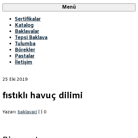
Menü
Sertifikalar
Katalog
Baklavalar
Tepsi Baklava
Tulumba
Börekler
Pastalar
İletişim
25
Eki 2019
fıstıklı havuç dilimi
Yazarı:
baklavaci
|
|
0