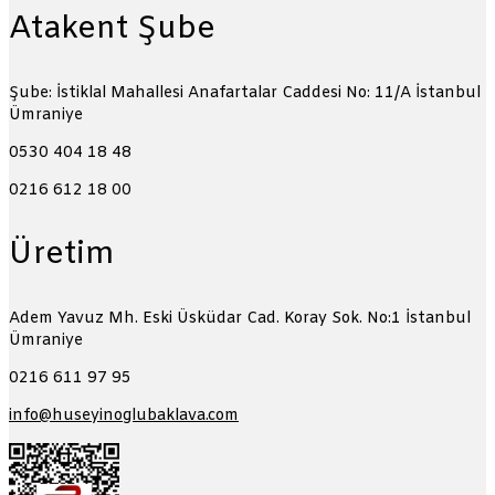
Atakent Şube
Şube: İstiklal Mahallesi Anafartalar Caddesi No: 11/A
İstanbul
Ümraniye
0530 404 18 48
0216 612 18 00
Üretim
Adem Yavuz Mh. Eski Üsküdar Cad. Koray Sok. No:1
İstanbul
Ümraniye
0216 611 97 95
info@huseyinoglubaklava.com