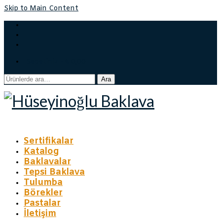
Skip to Main Content
Sepetiniz
-
₺
0,00
Ara:
Ara
Sertifikalar
Katalog
Baklavalar
Tepsi Baklava
Tulumba
Börekler
Pastalar
İletişim