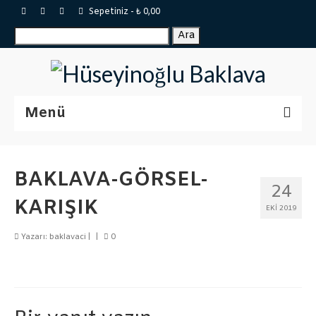
Sepetiniz
-
₺
0,00
Ara:
Ara
Menü
Sertifikalar
BAKLAVA-GÖRSEL-
Katalog
24
KARIŞIK
Baklavalar
EKI 2019
Tepsi Baklava
Yazarı:
baklavaci
|
|
0
Tulumba
Börekler