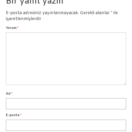
Bir yanıt yazın
Pastalar
E-posta adresiniz yayınlanmayacak.
Gerekli alanlar
*
ile
İletişim
işaretlenmişlerdir
Yorum
*
Ad
*
E-posta
*