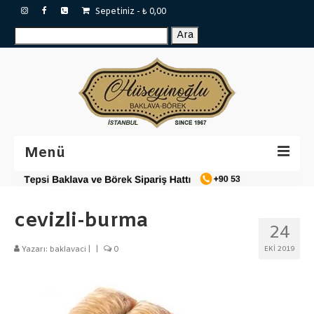
Sepetiniz
-
₺
0,00
Ara:
Ara
Menü
Sertifikalar
cevizli-burma
Katalog
24
Baklavalar
Yazarı:
baklavaci
|
|
0
EKI 2019
Tepsi Baklava
Tulumba