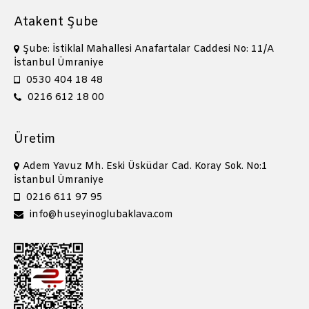
Atakent Şube
Şube: İstiklal Mahallesi Anafartalar Caddesi No: 11/A
İstanbul Ümraniye
0530 404 18 48
0216 612 18 00
Üretim
Adem Yavuz Mh. Eski Üsküdar Cad. Koray Sok. No:1
İstanbul Ümraniye
0216 611 97 95
info@huseyinoglubaklava.com