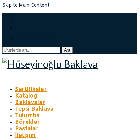
Skip to Main Content
Sepetiniz
-
₺
0,00
Ara:
Ara
Sertifikalar
Katalog
Baklavalar
Tepsi Baklava
Tulumba
Börekler
Pastalar
İletişim