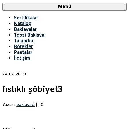
Menü
Sertifikalar
Katalog
Baklavalar
Tepsi Baklava
Tulumba
Börekler
Pastalar
İletişim
24
Eki 2019
fıstıklı şöbiyet3
Yazarı:
baklavaci
|
|
0