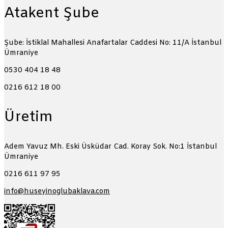
Atakent Şube
Şube: İstiklal Mahallesi Anafartalar Caddesi No: 11/A
İstanbul
Ümraniye
0530 404 18 48
0216 612 18 00
Üretim
Adem Yavuz Mh. Eski Üsküdar Cad. Koray Sok. No:1
İstanbul
Ümraniye
0216 611 97 95
info@huseyinoglubaklava.com