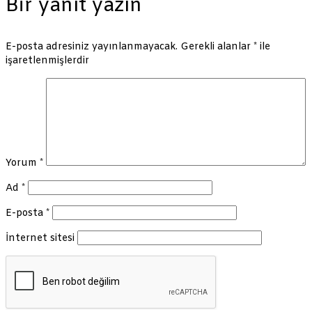
Bir yanıt yazın
E-posta adresiniz yayınlanmayacak.
Gerekli alanlar
*
ile
işaretlenmişlerdir
Yorum
*
Ad
*
E-posta
*
İnternet sitesi