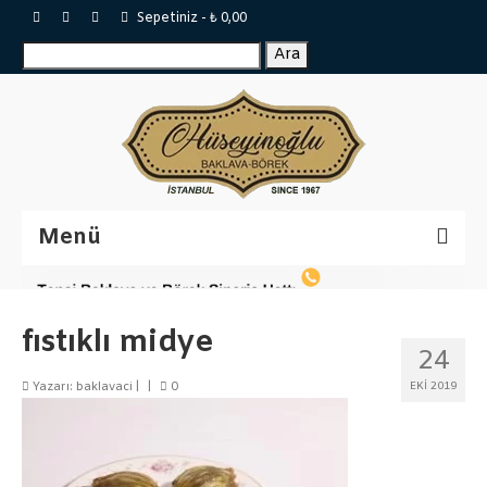
Sepetiniz
-
₺
0,00
Ara:
Ara
Menü
Sertifikalar
fıstıklı midye
Katalog
24
Baklavalar
Yazarı:
baklavaci
|
|
0
EKI 2019
Tepsi Baklava
Tulumba