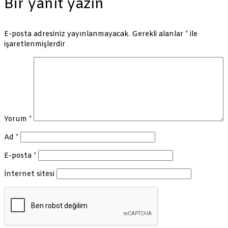
Bir yanıt yazın
E-posta adresiniz yayınlanmayacak.
Gerekli alanlar
*
ile
işaretlenmişlerdir
Yorum
*
Ad
*
E-posta
*
İnternet sitesi