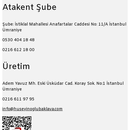
Atakent Şube
Şube: İstiklal Mahallesi Anafartalar Caddesi No: 11/A
İstanbul
Ümraniye
0530 404 18 48
0216 612 18 00
Üretim
Adem Yavuz Mh. Eski Üsküdar Cad. Koray Sok. No:1
İstanbul
Ümraniye
0216 611 97 95
info@huseyinoglubaklava.com