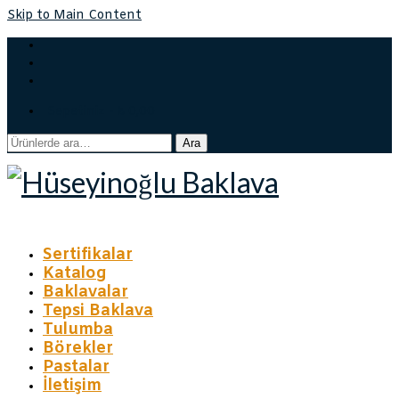
Skip to Main Content
Sepetiniz
-
₺
0,00
Ara:
Ara
Sertifikalar
Katalog
Baklavalar
Tepsi Baklava
Tulumba
Börekler
Pastalar
İletişim