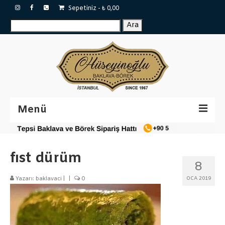
Sepetiniz
-
₺
0,00
Ara:
Ara
Menü
Sertifikalar
fıst dürüm
Katalog
8
Baklavalar
Yazarı:
baklavaci
|
|
0
OCA 2019
Tepsi Baklava
Tulumba