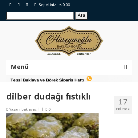
Sepetiniz
-
₺
0,00
Ara:
Ara
Menü
Sertifikalar
dilber dudağı fıstıklı
Katalog
17
Baklavalar
Yazarı:
baklavaci
|
|
0
EKI 2019
Tepsi Baklava
Tulumba