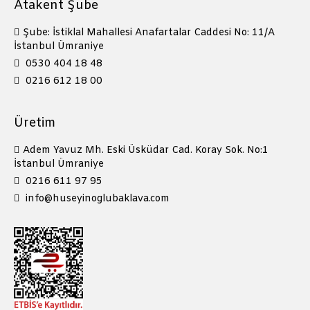
Atakent Şube
Şube: İstiklal Mahallesi Anafartalar Caddesi No: 11/A
İstanbul Ümraniye
0530 404 18 48
0216 612 18 00
Üretim
Adem Yavuz Mh. Eski Üsküdar Cad. Koray Sok. No:1
İstanbul Ümraniye
0216 611 97 95
info@huseyinoglubaklava.com