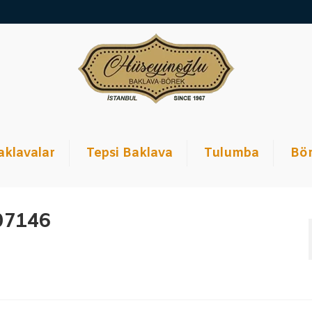
aklavalar
Tepsi Baklava
Tulumba
Bör
07146