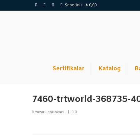
Sepetiniz
-
₺
0,00
Sertifikalar
Katalog
B
7460-trtworld-368735-4
Yazarı:
baklavaci
|
|
0