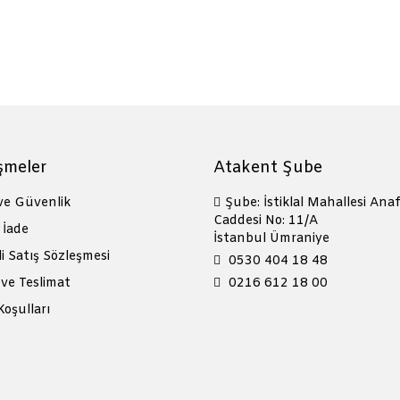
şmeler
Atakent Şube
 ve Güvenlik
Şube: İstiklal Mahallesi Anaf
Caddesi No: 11/A
 İade
İstanbul Ümraniye
i Satış Sözleşmesi
0530 404 18 48
ve Teslimat
0216 612 18 00
Koşulları