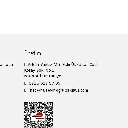
Üretim
artalar
Adem Yavuz Mh. Eski Üsküdar Cad.
Koray Sok. No:1
İstanbul Ümraniye
0216 611 97 95
info@huseyinoglubaklava.com