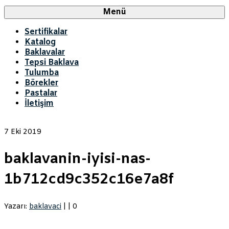
Menü
Sertifikalar
Katalog
Baklavalar
Tepsi Baklava
Tulumba
Börekler
Pastalar
İletişim
7
Eki 2019
baklavanin-iyisi-nas-
1b712cd9c352c16e7a8f
Yazarı:
baklavaci
|
|
0