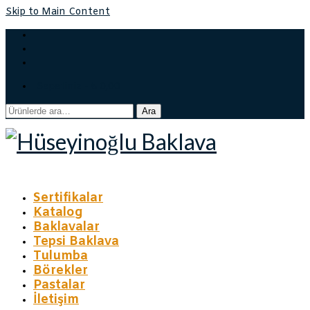
Skip to Main Content
Sepetiniz
-
₺
0,00
Ara:
Ara
Sertifikalar
Katalog
Baklavalar
Tepsi Baklava
Tulumba
Börekler
Pastalar
İletişim