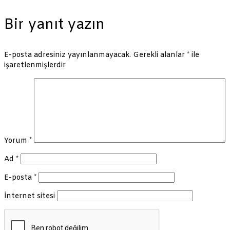
Bir yanıt yazın
E-posta adresiniz yayınlanmayacak.
Gerekli alanlar
*
ile
işaretlenmişlerdir
Yorum
*
Ad
*
E-posta
*
İnternet sitesi