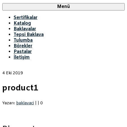
Menü
Sertifikalar
Katalog
Baklavalar
Tepsi Baklava
Tulumba
Börekler
Pastalar
İletişim
4
Eki 2019
product1
Yazarı:
baklavaci
|
|
0