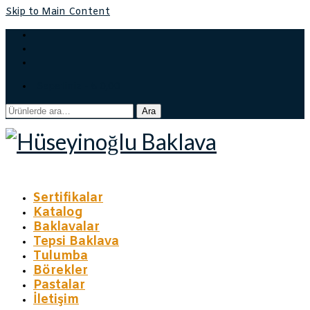
Skip to Main Content
Sepetiniz
-
₺
0,00
Ara:
Ara
Sertifikalar
Katalog
Baklavalar
Tepsi Baklava
Tulumba
Börekler
Pastalar
İletişim