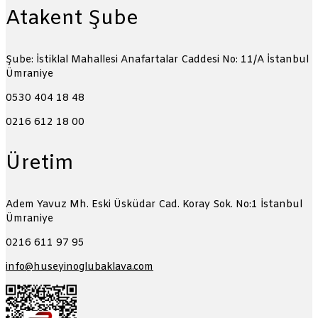
Atakent Şube
Şube: İstiklal Mahallesi Anafartalar Caddesi No: 11/A
İstanbul
Ümraniye
0530 404 18 48
0216 612 18 00
Üretim
Adem Yavuz Mh. Eski Üsküdar Cad. Koray Sok. No:1
İstanbul
Ümraniye
0216 611 97 95
info@huseyinoglubaklava.com