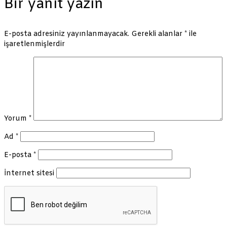
Bir yanıt yazın
E-posta adresiniz yayınlanmayacak.
Gerekli alanlar
*
ile
işaretlenmişlerdir
Yorum
*
Ad
*
E-posta
*
İnternet sitesi