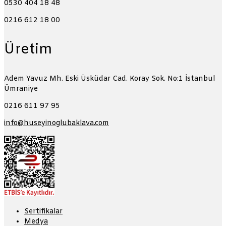
0530 404 18 48
0216 612 18 00
Üretim
Adem Yavuz Mh. Eski Üsküdar Cad. Koray Sok. No:1
İstanbul
Ümraniye
0216 611 97 95
info@huseyinoglubaklava.com
Sertifikalar
Medya