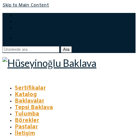
Skip to Main Content
Sepetiniz
-
₺
0,00
Ara:
Ara
Sertifikalar
Katalog
Baklavalar
Tepsi Baklava
Tulumba
Börekler
Pastalar
İletişim