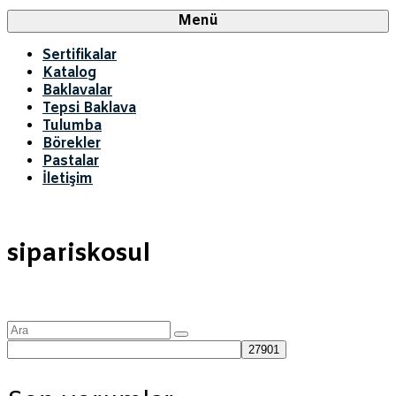
Menü
Sertifikalar
Katalog
Baklavalar
Tepsi Baklava
Tulumba
Börekler
Pastalar
İletişim
sipariskosul
Şunu
ara: