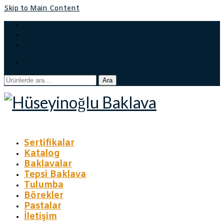
Skip to Main Content
Sepetiniz
-
₺
0,00
Ara:
Ara
Sertifikalar
Katalog
Baklavalar
Tepsi Baklava
Tulumba
Börekler
Pastalar
İletişim