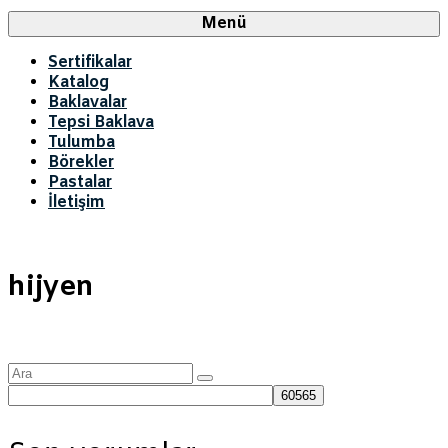
Menü
Sertifikalar
Katalog
Baklavalar
Tepsi Baklava
Tulumba
Börekler
Pastalar
İletişim
hijyen
Şunu
ara: