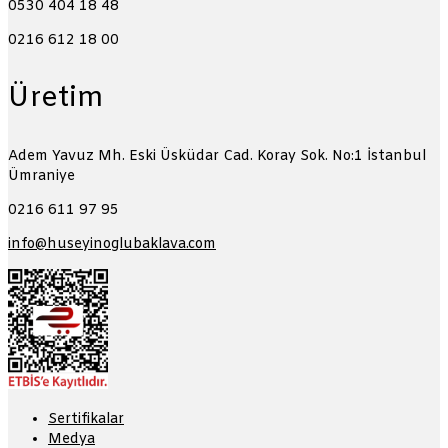
0530 404 18 48
0216 612 18 00
Üretim
Adem Yavuz Mh. Eski Üsküdar Cad. Koray Sok. No:1
İstanbul
Ümraniye
0216 611 97 95
info@huseyinoglubaklava.com
Sertifikalar
Medya