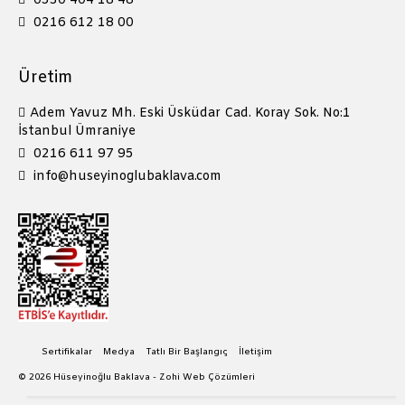
0530 404 18 48
0216 612 18 00
Üretim
Adem Yavuz Mh. Eski Üsküdar Cad. Koray Sok. No:1
İstanbul Ümraniye
0216 611 97 95
info@huseyinoglubaklava.com
Sertifikalar
Medya
Tatlı Bir Başlangıç
İletişim
© 2026 Hüseyinoğlu Baklava -
Zohi Web Çözümleri