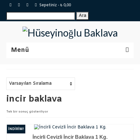
Sepetiniz
-
₺
0,00
Ara:
Ara
Menü
Sertifikalar
Katalog
Baklavalar
incir baklava
Tepsi Baklava
Tek bir sonuç gösteriliyor
Tulumba
İNDIRIM!
Börekler
İncirli Cevizli İncir Baklava 1 Kg.