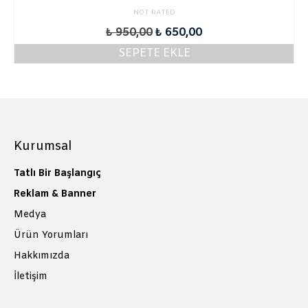
Pastalar
NOT RATED
Orijinal
Şu
₺
950,00
₺
650,00
İletişim
fiyat:
andaki
SEPETE EKLE
₺ 950,00.
fiyat:
₺ 650,00.
Kurumsal
Tatlı Bir Başlangıç
Reklam & Banner
Medya
Ürün Yorumları
Hakkımızda
İletişim