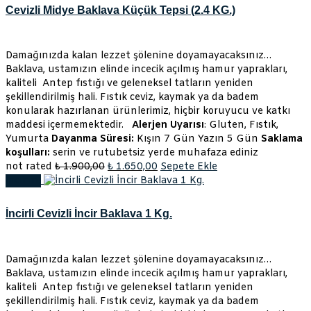
₺ 375,00.
Cevizli Midye Baklava Küçük Tepsi (2.4 KG.)
Damağınızda kalan lezzet şölenine doyamayacaksınız…
Baklava, ustamızın elinde incecik açılmış hamur yaprakları,
kaliteli Antep fıstığı ve geleneksel tatların yeniden
şekillendirilmiş hali. Fıstık ceviz, kaymak ya da badem
konularak hazırlanan ürünlerimiz, hiçbir koruyucu ve katkı
maddesi içermemektedir.
Alerjen Uyarısı
: Gluten, Fıstık,
Yumurta
Dayanma Süresi:
Kışın 7 Gün Yazın 5 Gün
Saklama
koşulları:
serin ve rutubetsiz yerde muhafaza ediniz
Orijinal
Şu
not rated
₺
1.900,00
₺
1.650,00
Sepete Ekle
fiyat:
andaki
İndirim!
₺ 1.900,00.
fiyat:
₺ 1.650,00.
İncirli Cevizli İncir Baklava 1 Kg.
Damağınızda kalan lezzet şölenine doyamayacaksınız…
Baklava, ustamızın elinde incecik açılmış hamur yaprakları,
kaliteli Antep fıstığı ve geleneksel tatların yeniden
şekillendirilmiş hali. Fıstık ceviz, kaymak ya da badem