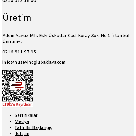
0216 612 18 00
Üretim
Adem Yavuz Mh. Eski Üsküdar Cad. Koray Sok. No:1
İstanbul
Ümraniye
0216 611 97 95
info@huseyinoglubaklava.com
Sertifikalar
Medya
Tatlı Bir Başlangıç
İletişim