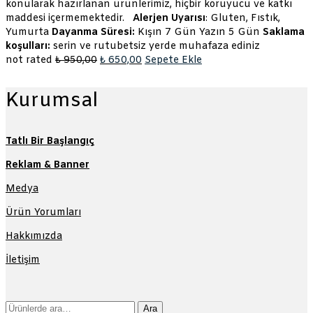
konularak hazırlanan ürünlerimiz, hiçbir koruyucu ve katkı
maddesi içermemektedir.
Alerjen Uyarısı
: Gluten, Fıstık,
Yumurta
Dayanma Süresi:
Kışın 7 Gün Yazın 5 Gün
Saklama
koşulları:
serin ve rutubetsiz yerde muhafaza ediniz
Orijinal
Şu
not rated
₺
950,00
₺
650,00
Sepete Ekle
fiyat:
andaki
₺ 950,00.
fiyat:
Kurumsal
₺ 650,00.
Tatlı Bir Başlangıç
Reklam & Banner
Medya
Ürün Yorumları
Hakkımızda
İletişim
Ara:
Ara