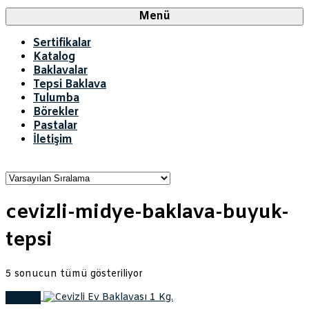
Menü
Sertifikalar
Katalog
Baklavalar
Tepsi Baklava
Tulumba
Börekler
Pastalar
İletişim
cevizli-midye-baklava-buyuk-
tepsi
5 sonucun tümü gösteriliyor
İndirim!