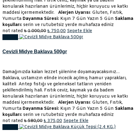
şekillendirilmiş hali. Fıstık ceviz, kaymak ya da badem
konularak hazırlanan ürünlerimiz, hiçbir koruyucu ve katkı
maddesi içermemektedir.
Alerjen Uyarısı
: Gluten, Fıstık,
Yumurta
Dayanma Süresi:
Kışın 7 Gün Yazın 5 Gün
Saklama
koşulları:
serin ve rutubetsiz yerde muhafaza ediniz
Orijinal
Şu
not rated
₺
1.000,00
₺
750,00
Sepete Ekle
fiyat:
andaki
İndirim!
₺ 1.000,00.
fiyat:
₺ 750,00.
Cevizli Midye Baklava 500gr
Damağınızda kalan lezzet şölenine doyamayacaksınız…
Baklava, ustamızın elinde incecik açılmış hamur yaprakları,
kaliteli Antep fıstığı ve geleneksel tatların yeniden
şekillendirilmiş hali. Fıstık ceviz, kaymak ya da badem
konularak hazırlanan ürünlerimiz, hiçbir koruyucu ve katkı
maddesi içermemektedir.
Alerjen Uyarısı
: Gluten, Fıstık,
Yumurta
Dayanma Süresi:
Kışın 7 Gün Yazın 5 Gün
Saklama
koşulları:
serin ve rutubetsiz yerde muhafaza ediniz
Orijinal
Şu
not rated
₺
580,00
₺
375,00
Sepete Ekle
fiyat:
andaki
İndirim!
₺ 580,00.
fiyat: