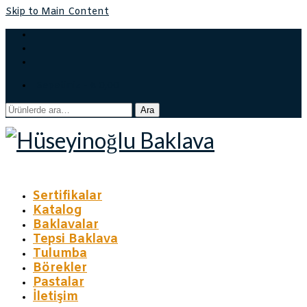
Skip to Main Content
Sepetiniz
-
₺
0,00
Ara:
Ara
Sertifikalar
Katalog
Baklavalar
Tepsi Baklava
Tulumba
Börekler
Pastalar
İletişim