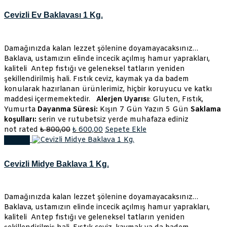
Cevizli Ev Baklavası 1 Kg.
Damağınızda kalan lezzet şölenine doyamayacaksınız…
Baklava, ustamızın elinde incecik açılmış hamur yaprakları,
kaliteli Antep fıstığı ve geleneksel tatların yeniden
şekillendirilmiş hali. Fıstık ceviz, kaymak ya da badem
konularak hazırlanan ürünlerimiz, hiçbir koruyucu ve katkı
maddesi içermemektedir.
Alerjen Uyarısı
: Gluten, Fıstık,
Yumurta
Dayanma Süresi:
Kışın 7 Gün Yazın 5 Gün
Saklama
koşulları:
serin ve rutubetsiz yerde muhafaza ediniz
Orijinal
Şu
not rated
₺
800,00
₺
600,00
Sepete Ekle
fiyat:
andaki
İndirim!
₺ 800,00.
fiyat:
₺ 600,00.
Cevizli Midye Baklava 1 Kg.
Damağınızda kalan lezzet şölenine doyamayacaksınız…
Baklava, ustamızın elinde incecik açılmış hamur yaprakları,
kaliteli Antep fıstığı ve geleneksel tatların yeniden