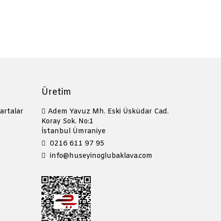
Üretim
artalar
Adem Yavuz Mh. Eski Üsküdar Cad.
Koray Sok. No:1
İstanbul Ümraniye
0216 611 97 95
info@huseyinoglubaklava.com