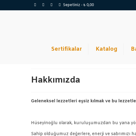
Sepetiniz
-
₺
0,00
Sertifikalar
Katalog
B
Hakkımızda
Geleneksel lezzetleri eşsiz kılmak ve bu lezzetle
Hüseyinoğlu olarak, kuruluşumuzdan bu yana yöres
Sahip olduğumuz değerlere, enerji ve sabrımızı ha