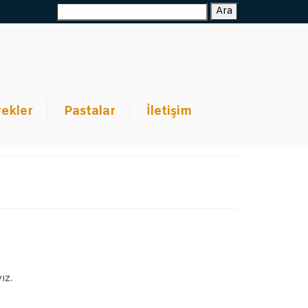
Ara:
Ara
ekler
Pastalar
İletişim
ız.