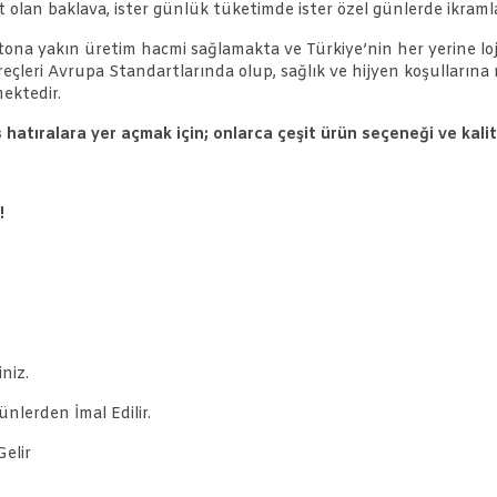
olan baklava, ister günlük tüketimde ister özel günlerde ikraml
 tona yakın üretim hacmi sağlamakta ve Türkiye’nin her yerine loj
süreçleri Avrupa Standartlarında olup, sağlık ve hijyen koşulları
ektedir.
s hatıralara yer açmak için; onlarca çeşit ürün seçeneği ve kali
!
niz.
nlerden İmal Edilir.
elir