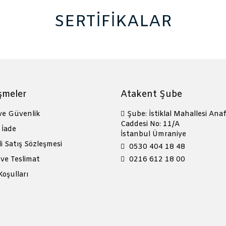
SERTİFİKALAR
şmeler
Atakent Şube
 ve Güvenlik
Şube: İstiklal Mahallesi Anaf
Caddesi No: 11/A
 İade
İstanbul Ümraniye
i Satış Sözleşmesi
0530 404 18 48
ve Teslimat
0216 612 18 00
Koşulları