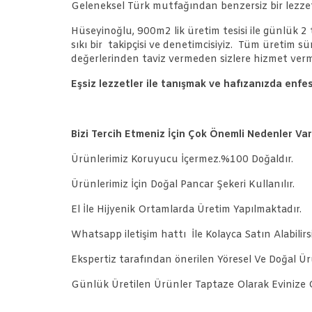
Geleneksel Türk mutfağından benzersiz bir lezzet 
Hüseyinoğlu, 900m2 lik üretim tesisi ile günlük 2
sıkı bir takipçisi ve denetimcisiyiz. Tüm üretim 
değerlerinden taviz vermeden sizlere hizmet verm
Eşsiz lezzetler ile tanışmak ve hafızanızda enfe
Bizi Tercih Etmeniz İçin Çok Önemli Nedenler Var
Ürünlerimiz Koruyucu İçermez.%100 Doğaldır.
Ürünlerimiz İçin Doğal Pancar Şekeri Kullanılır.
El İle Hijyenik Ortamlarda Üretim Yapılmaktadır.
Whatsapp iletişim hattı İle Kolayca Satın Alabilirsi
Ekspertiz tarafından önerilen Yöresel Ve Doğal Ürü
Günlük Üretilen Ürünler Taptaze Olarak Evinize G