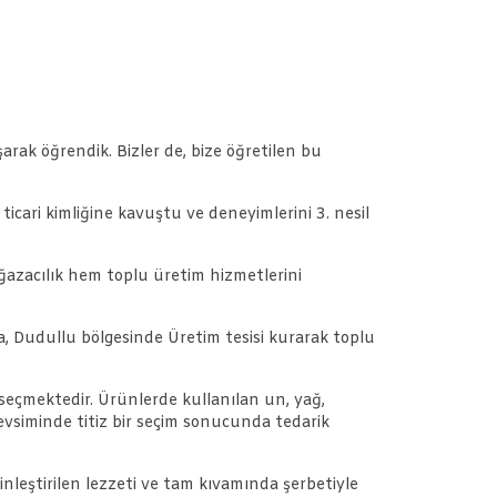
rak öğrendik. Bizler de, bize öğretilen bu
icari kimliğine kavuştu ve deneyimlerini 3. nesil
ğazacılık hem toplu üretim hizmetlerini
a, Dudullu bölgesinde Üretim tesisi kurarak toplu
 seçmektedir. Ürünlerde kullanılan un, yağ,
evsiminde titiz bir seçim sonucunda tedarik
ginleştirilen lezzeti ve tam kıvamında şerbetiyle