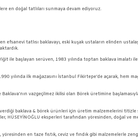
ere en doğal tatlıları sunmaya devam ediyoruz.
efsanevi tatlısı baklavayı, eski kuşak ustaların elinden ustalaşa
 aktardık.
t ile başlayan serüven, 1983 yılında toptan baklava imalatı ile t
990 yılında ilk mağazasını İstanbul Fikirtepe’de açarak, hem ma
aklava’nın vazgeçilmez ikilisi olan Börek üretimine başlamasıyl
erdiği baklava & börek ürünleri için üretim malzemelerini titizle
ddeler, HÜSEYİNOĞLU eksperleri tarafından yöresinden, doğal ve m
ı, yöresinden en taze fıstık, ceviz ve fındık gibi malzemelerle zen