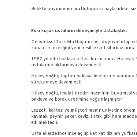
Birlikte büyümenin mutluluğunu paylaşırken, sizl
Eski kuşak ustaların deneyimiyle Ustalaştık.
Geleneksel Türk Mutfağının beş duyuya hitap eden 
zanaatın inceliğini yeni nesil lezzet sihirbazlarına
1967 yılında baklava ustası kurucumuz Hüseyin Yiği
ustalarına aktarmaya devam etti.
Hüseyinoğlu; toptan baklava imalatının yanında 1
sürdürmeye devam etti.
Hüseyinoğlu, imalat üretim hacminin büyümesi ve B
baklava ve börek üretimine yoğunlaşmıştır.
Lezzeti, kalitesi ve müşteri memnuniyetine önem v
kaymak, peynir, şeker, ceviz, fıstık, gibi ham ma
edilmektedir.
Usta ellerde ince ince açılıp kat kat dizilen yufkas